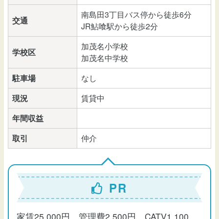
南島田3丁目バス停から徒歩6分
交通
JR鮎喰駅から徒歩2分
加茂名小学校
学校区
加茂名中学校
駐車場
なし
現況
賃貸中
年間収益
取引
仲介
PR
家賃25,000円、管理費2,500円、CATV1,100