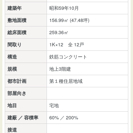
建築年
昭和59年10月
敷地面積
156.99㎡ (47.48坪)
総床面積
259.36㎡
間取り
1K×12 全 12戸
構造
鉄筋コンクリート
規模
地上3階建
都市計画
第１種住居地域
部屋向き
地目
宅地
建蔽 ／ 容積率
60% ／ 200%
接道