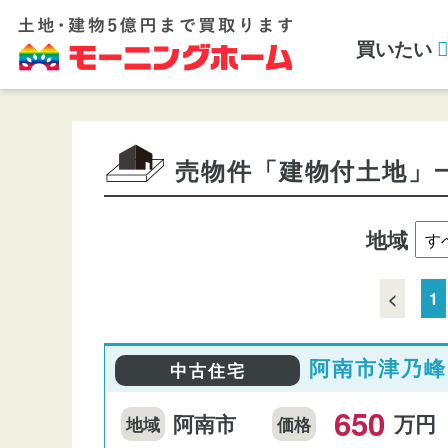
買いたい
売物件「建物付土地」
地域
<
1
阿南市津乃峰
中古住宅
650
阿南市
万円
地域
価格