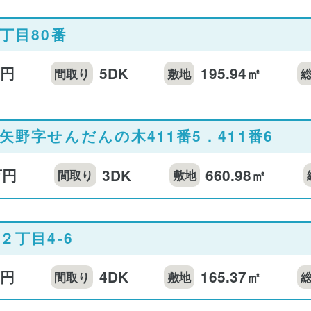
丁目80番
万円
5DK
195.94㎡
間取り
敷地
矢野字せんだんの木411番5．411番6
万円
3DK
660.98㎡
間取り
敷地
２丁目4-6
万円
4DK
165.37㎡
間取り
敷地