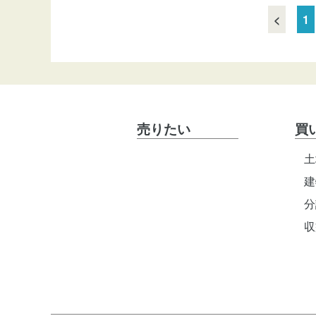
<
1
売りたい
買
土
建
分
収