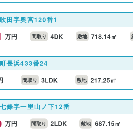
吹田字奥宮120番1
1
万円
4DK
718.14㎡
間取り
敷地
町長浜433番24
円
3LDK
217.25㎡
間取り
敷地
七條字一里山ノ下12番
0
万円
2LDK
687.15㎡
間取り
敷地