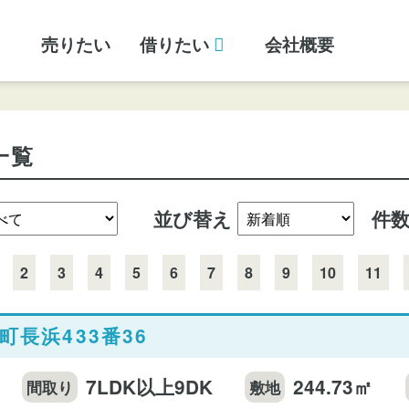
売りたい
借りたい
会社概要
一覧
並び替え
件
2
3
4
5
6
7
8
9
10
11
町長浜433番36
7LDK以上9DK
244.73㎡
間取り
敷地