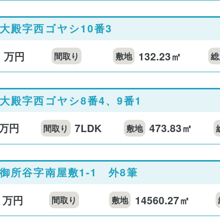
大殿字西ゴヤシ10番3
万円
132.23㎡
間取り
敷地
総
大殿字西ゴヤシ8番4、9番1
万円
7LDK
473.83㎡
間取り
敷地
御所谷字南屋敷1-1 外8筆
万円
14560.27㎡
間取り
敷地